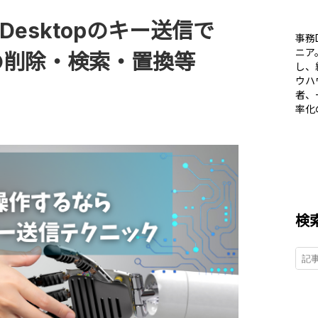
te Desktopのキー送信で
事務
ニア
複の削除・検索・置換等
し、
ウハ
者、
率化
検