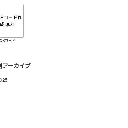
QRコード
別アーカイブ
025