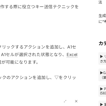
法
操作する際に役立つキー送信テクニックを
生成
に“
カ
クリックするアクションを追加し、A1セ
A1セルが選択された状態となり、
Excel
▶ 
き方
信が可能になります。
▶G
ックのアクションを追加し、▽をクリッ
（業
▶ P
(58
▶ 