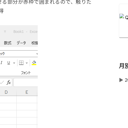
せる部分が赤枠で囲まれるので、触りた
得
月
▶
2