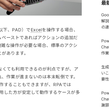
最
Go
解説
の連
op（以下、PAD）で
Excel
を操作する場合、
＆ペーストであればアクションの追加だ
Pow
複雑な操作が必要な場合、標準のアクシ
Ch
作業
とがあります。
生成
なくても利用できるのが利点ですが、ア
いこ
れ、作業が進まないのは本末転倒です。
要性
作することもできますが、RPAでは
用した方が安定して動作するケースが多
Pow
Ch
謝罪